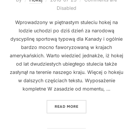
on
Disabled
Wprowadzony w piętnastym stuleciu hokej na
lodzie uchodzi po dziś dzień za narodową
dyscyplinę sportową typową dla Kanady i ogólnie
bardzo mocno faworyzowaną w krajach
amerykańskich. Warto wiedzieć jednakże, iż hokej
od lat dwudziestych ubiegłego stulecia także
zasłynął na terenie naszego kraju. Więcej o hokeju
w dalszych częściach tekstu. Wyposażenie
kompletne W zasadzie od momentu, …
"O HOKEJU NA LODZIE W S
READ MORE