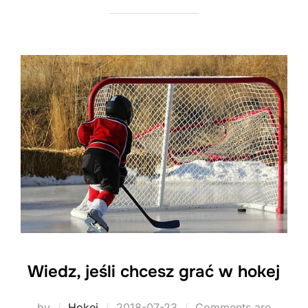
Wiedz, jeśli chcesz grać w hokej
Posted
by
Hokej
2018-07-23
Comments are