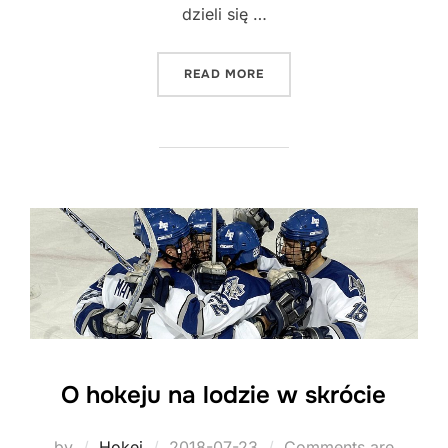
dzieli się …
"WARTO WIEDZIEĆ O HOKE
READ MORE
O hokeju na lodzie w skrócie
Posted
by
Hokej
2018-07-23
Comments are