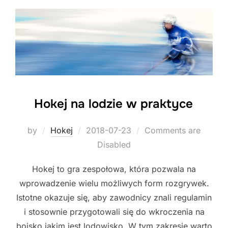
Hokej na lodzie w praktyce
Posted
by
Hokej
2018-07-23
Comments are
on
Disabled
Hokej to gra zespołowa, która pozwala na
wprowadzenie wielu możliwych form rozgrywek.
Istotne okazuje się, aby zawodnicy znali regulamin
i stosownie przygotowali się do wkroczenia na
boisko jakim jest lodowisko. W tym zakresie warto