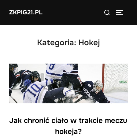
Skip
Search
ZKPIG21.PL
to
TOGGLE
for:
content
Kategoria:
Hokej
Jak chronić ciało w trakcie meczu
hokeja?