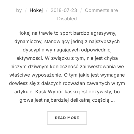
Posted
by
Hokej
2018-07-23
Comments are
on
Disabled
Hokej na trawie to sport bardzo agresywny,
dynamiczny, stanowiący jedną z najszybszych
dyscyplin wymagających odpowiedniej
aktywności. W związku z tym, nie jest chyba
niczym dziwnym konieczność zainwestowania we
właściwe wyposażenie. O tym jakie jest wymagane
dowiesz się z dalszych rozważań zawartych w tym
artykule. Kask Wybór kasku jest oczywisty, bo
głowa jest najbardziej delikatną częścią …
"JAK CHRONIĆ CIAŁO W T
READ MORE