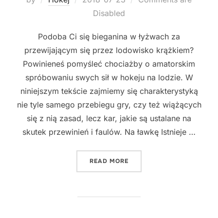
on
Disabled
Podoba Ci się bieganina w łyżwach za
przewijającym się przez lodowisko krążkiem?
Powinieneś pomyśleć chociażby o amatorskim
spróbowaniu swych sił w hokeju na lodzie. W
niniejszym tekście zajmiemy się charakterystyką
nie tyle samego przebiegu gry, czy też wiążących
się z nią zasad, lecz kar, jakie są ustalane na
skutek przewinień i faulów. Na ławkę Istnieje …
"WIEDZ, JEŚLI CHCESZ GR
READ MORE