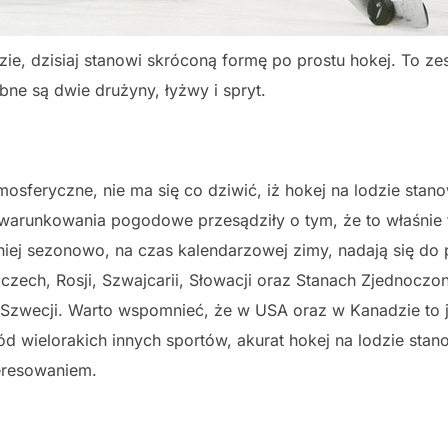
e, dzisiaj stanowi skróconą formę po prostu hokej. To zes
ne są dwie drużyny, łyżwy i spryt.
osferyczne, nie ma się co dziwić, iż hokej na lodzie stano
warunkowania pogodowe przesądziły o tym, że to właśnie t
mniej sezonowo, na czas kalendarzowej zimy, nadają się do 
ech, Rosji, Szwajcarii, Słowacji oraz Stanach Zjednoczon
az Szwecji. Warto wspomnieć, że w USA oraz w Kanadzie to 
ód wielorakich innych sportów, akurat hokej na lodzie st
teresowaniem.