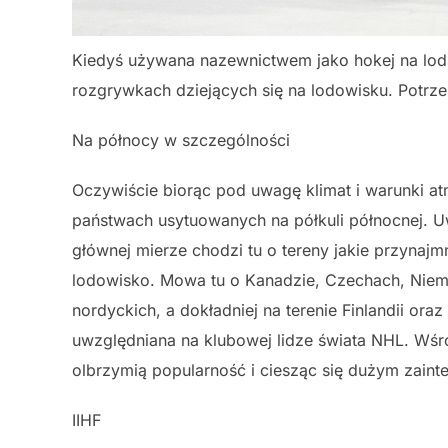
Kiedyś używana nazewnictwem jako hokej na lodzi
rozgrywkach dziejących się na lodowisku. Potrzeb
Na północy w szczególności
Oczywiście biorąc pod uwagę klimat i warunki atm
państwach usytuowanych na półkuli północnej. U
głównej mierze chodzi tu o tereny jakie przynaj
lodowisko. Mowa tu o Kanadzie, Czechach, Niemcz
nordyckich, a dokładniej na terenie Finlandii or
uwzględniana na klubowej lidze świata NHL. Wśr
olbrzymią popularność i ciesząc się dużym zain
IIHF