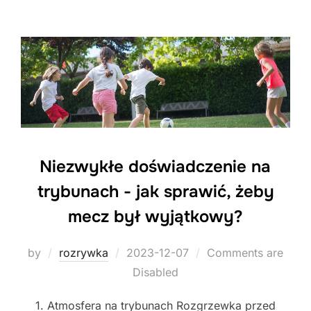
Niezwykłe doświadczenie na
trybunach - jak sprawić, żeby
mecz był wyjątkowy?
Posted
by
rozrywka
2023-12-07
Comments are
on
Disabled
1. Atmosfera na trybunach Rozgrzewka przed