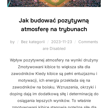
Jak budować pozytywną
atmosferę na trybunach
Posted
by
Bez kategorii
2023-11-23
Comments
on
are Disabled
Wpływ pozytywnej atmosfery na wyniki drużyny
Zmotywowani kibice to większa siła dla
zawodników Kiedy kibice są pełni entuzjazmu i
motywacji, ich energia przekłada się na
zawodników na boisku. Wzruszenia, okrzyki i
doping dają im dodatkową siłę i determinację do
osiągania lepszych wyników. To właśnie
zmotywowani kibice stanowią potężną siłę dla