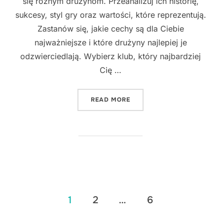
się różnym drużynom. Przeanalizuj ich historię,
sukcesy, styl gry oraz wartości, które reprezentują.
Zastanów się, jakie cechy są dla Ciebie
najważniejsze i które drużyny najlepiej je
odzwierciedlają. Wybierz klub, który najbardziej
Cię …
"ROZWIJANIE PASJI KIBI
READ MORE
Stronicowanie
1
2
…
6
wpisów