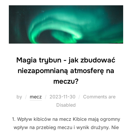
Magia trybun - jak zbudować
niezapomnianą atmosferę na
meczu?
Posted
by
mecz
2023-11-30
Comments are
on
Disabled
1. Wpływ kibiców na mecz Kibice mają ogromny
wpływ na przebieg meczu i wynik drużyny. Nie