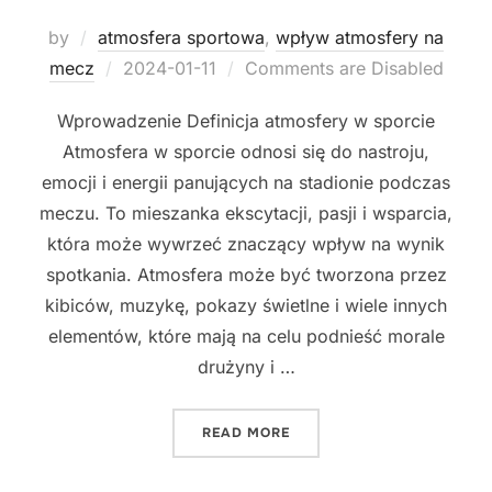
by
atmosfera sportowa
,
wpływ atmosfery na
Posted
mecz
2024-01-11
Comments are Disabled
on
Wprowadzenie Definicja atmosfery w sporcie
Atmosfera w sporcie odnosi się do nastroju,
emocji i energii panujących na stadionie podczas
meczu. To mieszanka ekscytacji, pasji i wsparcia,
która może wywrzeć znaczący wpływ na wynik
spotkania. Atmosfera może być tworzona przez
kibiców, muzykę, pokazy świetlne i wiele innych
elementów, które mają na celu podnieść morale
drużyny i …
"JAK WPŁYWA ATMOSFERA 
READ MORE