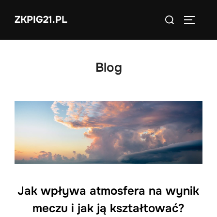
Skip
Search
ZKPIG21.PL
to
TOGGLE
for:
content
Blog
Jak wpływa atmosfera na wynik
meczu i jak ją kształtować?