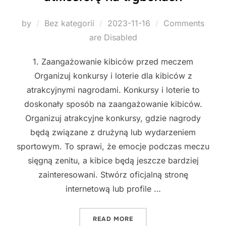
Posted
by
Bez kategorii
2023-11-16
Comments
on
are Disabled
1. Zaangażowanie kibiców przed meczem
Organizuj konkursy i loterie dla kibiców z
atrakcyjnymi nagrodami. Konkursy i loterie to
doskonały sposób na zaangażowanie kibiców.
Organizuj atrakcyjne konkursy, gdzie nagrody
będą związane z drużyną lub wydarzeniem
sportowym. To sprawi, że emocje podczas meczu
sięgną zenitu, a kibice będą jeszcze bardziej
zainteresowani. Stwórz oficjalną stronę
internetową lub profile …
"JAK STWORZYĆ NIESAMO
READ MORE