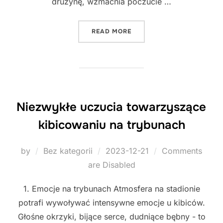
drużynę, wzmacnia poczucie …
"JAK ZBUDOWAĆ PASJĘ KI
READ MORE
Niezwykłe uczucia towarzyszące
kibicowaniu na trybunach
Posted
by
Bez kategorii
2023-12-21
Comments
on
are Disabled
1. Emocje na trybunach Atmosfera na stadionie
potrafi wywoływać intensywne emocje u kibiców.
Głośne okrzyki, bijące serce, dudniące bębny - to