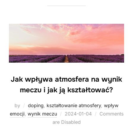
Jak wpływa atmosfera na wynik
meczu i jak ją kształtować?
by
doping
,
kształtowanie atmosfery
,
wpływ
Posted
emocji
,
wynik meczu
2024-01-04
Comments
on
are Disabled