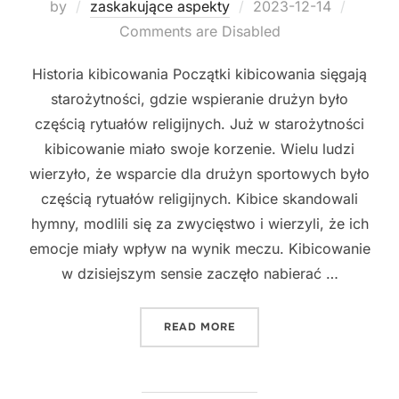
Posted
by
zaskakujące aspekty
2023-12-14
on
Comments are Disabled
Historia kibicowania Początki kibicowania sięgają
starożytności, gdzie wspieranie drużyn było
częścią rytuałów religijnych. Już w starożytności
kibicowanie miało swoje korzenie. Wielu ludzi
wierzyło, że wsparcie dla drużyn sportowych było
częścią rytuałów religijnych. Kibice skandowali
hymny, modlili się za zwycięstwo i wierzyli, że ich
emocje miały wpływ na wynik meczu. Kibicowanie
w dzisiejszym sensie zaczęło nabierać …
"ZASKAKUJĄCE ASPEKTY 
READ MORE