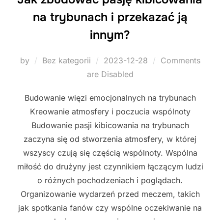
na trybunach i przekazać ją
innym?
Posted
by
Bez kategorii
2023-12-28
Comments
on
are Disabled
Budowanie więzi emocjonalnych na trybunach
Kreowanie atmosfery i poczucia wspólnoty
Budowanie pasji kibicowania na trybunach
zaczyna się od stworzenia atmosfery, w której
wszyscy czują się częścią wspólnoty. Wspólna
miłość do drużyny jest czynnikiem łączącym ludzi
o różnych pochodzeniach i poglądach.
Organizowanie wydarzeń przed meczem, takich
jak spotkania fanów czy wspólne oczekiwanie na