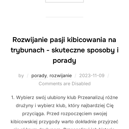
Rozwijanie pasji kibicowania na
trybunach - skuteczne sposoby i
porady
Posted
by
porady
,
rozwijanie
2023-11-09
on
Comments are Disabled
1. Wybierz swój ulubiony klub Przeanalizuj różne
drużyny i wybierz klub, który najbardziej Cię
przyciąga. Przed rozpoczęciem swojej
kibicowskiej przygody warto dokładnie przyjrzeć