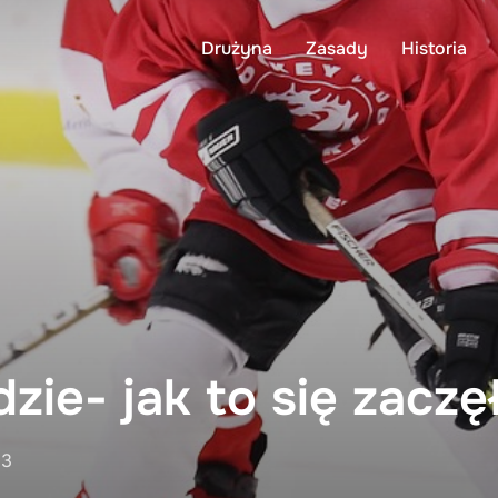
Drużyna
Zasady
Historia
dzie- jak to się zaczę
23