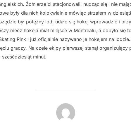
gielskich. Żołnierze ci stacjonowali, nudząc się i nie ma
owe były dla nich kolokwialnie mówiąc strzałem w dziesią
ędzie był potężny lód, udało się hokej wprowadzić i przy
szy mecz hokeja miał miejsce w Montrealu, a odbyło się t
kating Rink i już oficjalnie nazywano je hokejem na lodzie
ięciu graczy. Na czele ekipy pierwszej stanął organizujący
 sześćdziesiąt minut.
POST AUTHOR