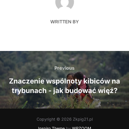
WRITTEN BY
Nawigacja
wpisu
Previous
Previous
Znaczenie wspólnoty kibiców na
trybunach - jak budować więź?
Copyright © 2026 Zkpig21.pl
Inspiro Theme
by
WPZOOM