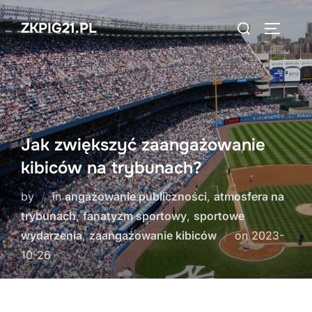
Skip
Search
ZKPIG21.PL
to
TOGGLE
for:
content
Jak zwiększyć zaangażowanie
kibiców na trybunach?
by
in
angażowanie publiczności
,
atmosfera na
trybunach
,
fanatyzm sportowy
,
sportowe
Posted
wydarzenia
,
zaangażowanie kibiców
on
2023-
on
10-26