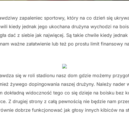
wdziwy zapaleniec sportowy, który na co dzień się ukrywa
wili kiedy jednak jego ukochana drużyna wychodzi na boisk
a dać z siebie jak najwięcej. Są takie chwile kiedy jedn
am ważne załatwienie lub też po prostu limit finansowy 
awdza się w roli stadionu nasz dom gdzie możemy przygot
wnież żywego dopingowania naszej drużyny. Należy nader w
m dokładną widoczność tego co się dzieje na boisku bez ko
piłce. Z drugiej strony z całą pewnością nie będzie nam pr
równie dobrze funkcjonować jak głosy innych kibiców na st