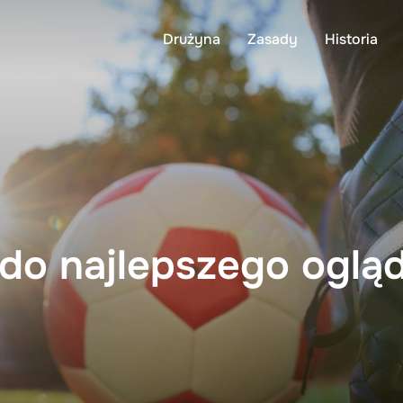
Drużyna
Zasady
Historia
 do najlepszego oglą