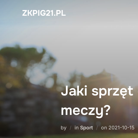
Skip
ZKPIG21.PL
to
content
Jaki sprzęt
meczy?
Posted
by
in
Sport
on
2021-10-15
on