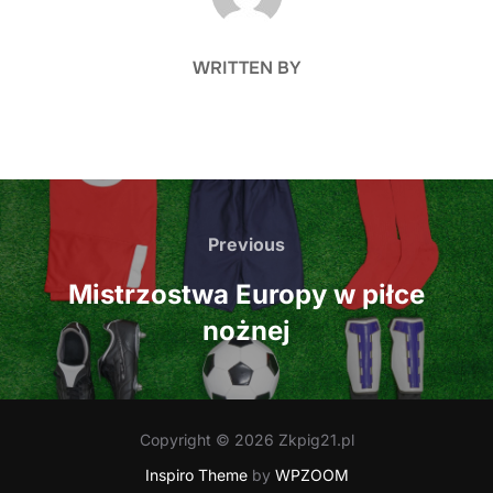
WRITTEN BY
Nawigacja
wpisu
Previous
Previous
Mistrzostwa Europy w piłce
nożnej
Copyright © 2026 Zkpig21.pl
Inspiro Theme
by
WPZOOM