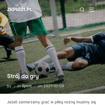
Skip
Search
ZKPIG21.PL
to
TOGGLE
for:
content
Strój do gry
Posted
by
in
Sport
on
2021-10-09
on
Jeżeli zamierzamy grać w piłkę nożną musimy się